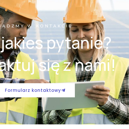
BĄDZMY W KONTAKCIE
jakies pytanie?
ktuj się z nami!
Formularz kontaktowy