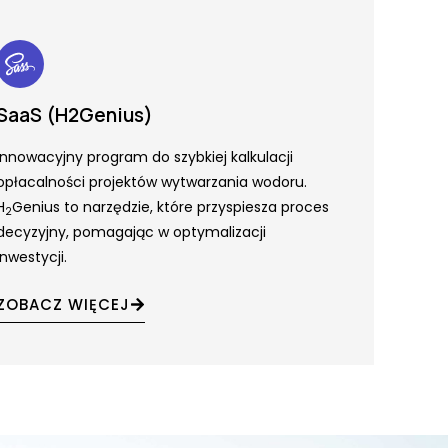
SaaS (H2Genius)
Innowacyjny program do szybkiej kalkulacji
opłacalności projektów wytwarzania wodoru.
H
Genius to narzędzie, które przyspiesza proces
2
decyzyjny, pomagając w optymalizacji
inwestycji.
ZOBACZ WIĘCEJ