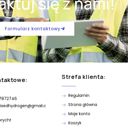
ktuj się z nami!
Formularz kontaktowy
Strefa klienta:
ntaktowe:
Regulamin
7872746
Strona główna
lisedhydrogen@gmail.c
Moje konto
brycht
Koszyk