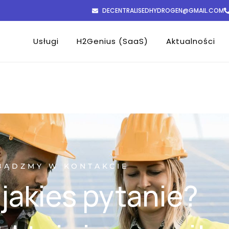
DECENTRALISEDHYDROGEN@GMAIL.COM
Usługi
H2Genius (SaaS)
Aktualności
BĄDZMY W KONTAKCIE
jakies pytanie?