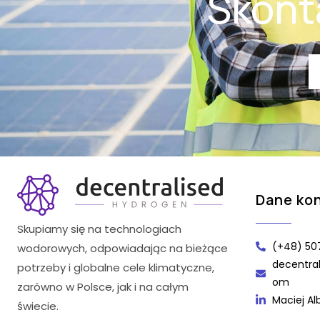
Skonta
Dane ko
Skupiamy się na technologiach
(+48) 50
wodorowych, odpowiadając na bieżące
decentra
potrzeby i globalne cele klimatyczne,
om
zarówno w Polsce, jak i na całym
Maciej Al
świecie.