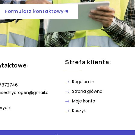
Formularz kontaktowy
Strefa klienta:
ntaktowe:
Regulamin
7872746
Strona główna
lisedhydrogen@gmail.c
Moje konto
brycht
Koszyk