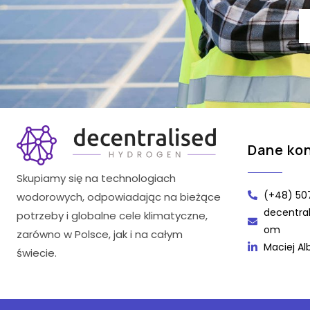
Dane ko
Skupiamy się na technologiach
(+48) 50
wodorowych, odpowiadając na bieżące
decentra
potrzeby i globalne cele klimatyczne,
om
zarówno w Polsce, jak i na całym
Maciej Al
świecie.