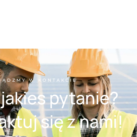
BĄDZMY W KONTAKCIE
jakies pytanie?
ktuj się z nami!