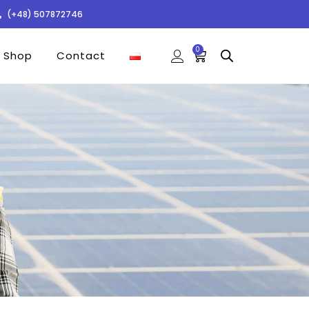
(+48) 507872746
0
Shop
Contact