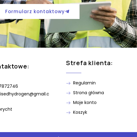
Formularz kontaktowy
Strefa klienta:
ntaktowe:
Regulamin
7872746
Strona główna
lisedhydrogen@gmail.c
Moje konto
brycht
Koszyk