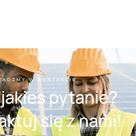
BĄDZMY W KONTAKCIE
jakies pytanie?
ktuj się z nami!