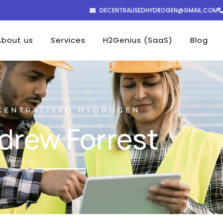
DECENTRALISEDHYDROGEN@GMAIL.COM
About us
Services
H2Genius (SaaS)
Blog
CENTRALISED HYDROGEN
drew Forrest