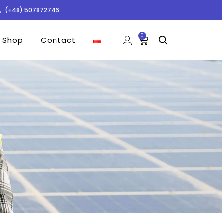
(+48) 507872746
0
Shop
Contact