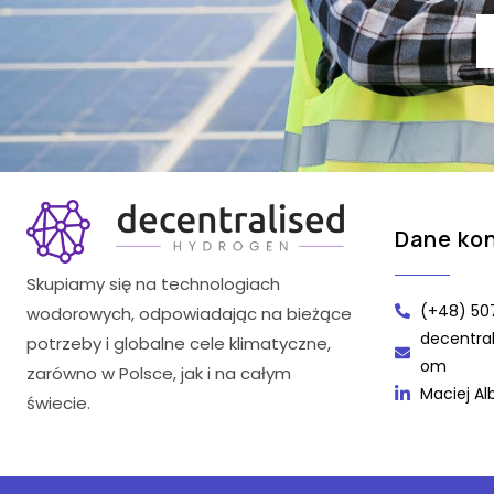
Dane ko
Skupiamy się na technologiach
(+48) 50
wodorowych, odpowiadając na bieżące
decentra
potrzeby i globalne cele klimatyczne,
om
zarówno w Polsce, jak i na całym
Maciej Al
świecie.