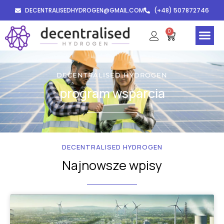
DECENTRALISEDHYDROGEN@GMAIL.COM
(+48) 507872746
0
H2Genius (S
DECENTRALISED HYDROGEN
program wsparcia
DECENTRALISED HYDROGEN
Najnowsze wpisy