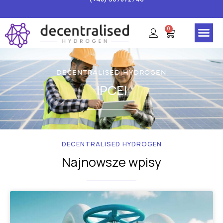
0
H2Genius (S
DECENTRALISED HYDROGEN
IPCEI
DECENTRALISED HYDROGEN
Najnowsze wpisy