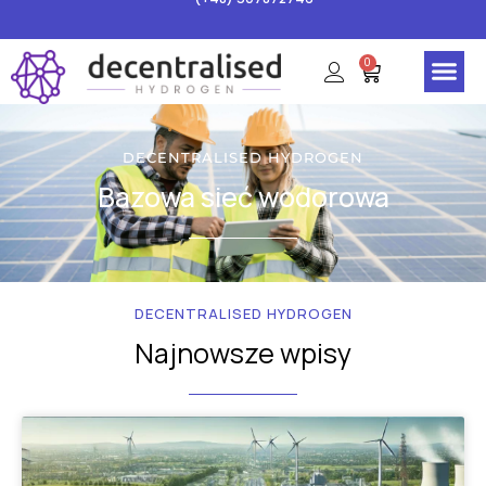
0
H2Genius (S
DECENTRALISED HYDROGEN
Bazowa sieć wodorowa
DECENTRALISED HYDROGEN
Najnowsze wpisy