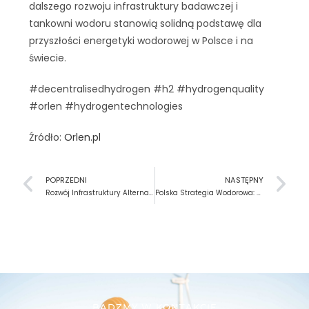
dalszego rozwoju infrastruktury badawczej i
tankowni wodoru stanowią solidną podstawę dla
przyszłości energetyki wodorowej w Polsce i na
świecie.
#decentralisedhydrogen #h2 #hydrogenquality
#orlen #hydrogentechnologies
Źródło:
Orlen.pl
POPRZEDNI
NASTĘPNY
Rozwój Infrastruktury Alternatywnych Paliw w Europie – Nowe Środki Finansowe
Polska Strategia Wodorowa: Kurs na Zieloną Przyszłość
BĄDZMY W KONTAKCIE